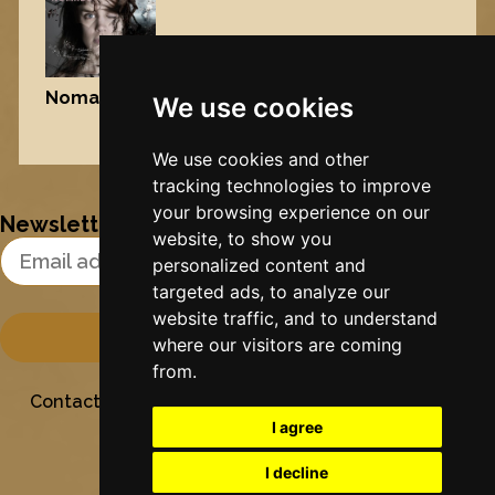
Nomad
, 2009
We use cookies
Nynke's slowcials
We use cookies and other
tracking technologies to improve
your browsing experience on our
Newsletter
website, to show you
Email Address
personalized content and
targeted ads, to analyze our
website traffic, and to understand
where our visitors are coming
from.
Contact
Stichting Sielesâlt
Privacy
Colofon
I agree
I decline