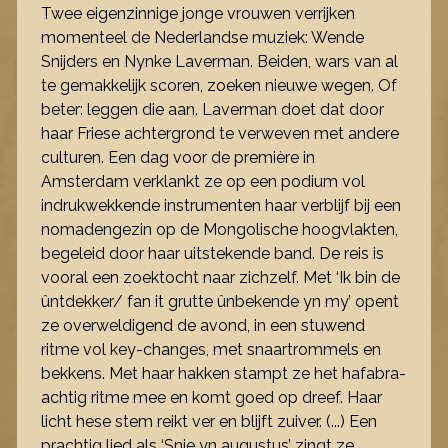
Twee eigenzinnige jonge vrouwen verrijken
momenteel de Nederlandse muziek: Wende
Snijders en Nynke Laverman. Beiden, wars van al
te gemakkelijk scoren, zoeken nieuwe wegen. Of
beter: leggen die aan. Laverman doet dat door
haar Friese achtergrond te verweven met andere
culturen. Een dag voor de première in
Amsterdam verklankt ze op een podium vol
indrukwekkende instrumenten haar verblijf bij een
nomadengezin op de Mongolische hoogvlakten,
begeleid door haar uitstekende band. De reis is
vooral een zoektocht naar zichzelf. Met ‘Ik bin de
ûntdekker/ fan it grutte ûnbekende yn my’ opent
ze overweldigend de avond, in een stuwend
ritme vol key-changes, met snaartrommels en
bekkens. Met haar hakken stampt ze het hafabra-
achtig ritme mee en komt goed op dreef. Haar
licht hese stem reikt ver en blijft zuiver. (...) Een
prachtig lied als ‘Snie yn augustus’ zingt ze