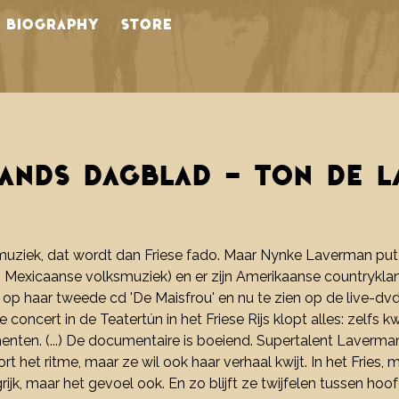
BIOGRAPHY
STORE
NDS DAGBLAD - TON DE L
omuziek, dat wordt dan Friese fado. Maar Nynke Laverman put
n Mexicaanse volksmuziek) en er zijn Amerikaanse countryklan
en op haar tweede cd 'De Maisfrou' en nu te zien op de live-d
e concert in de Teatertún in het Friese Rijs klopt alles: zelfs k
ten. (...) De documentaire is boeiend. Supertalent Laverman b
 het ritme, maar ze wil ook haar verhaal kwijt. In het Fries, 
rijk, maar het gevoel ook. En zo blijft ze twijfelen tussen hoof