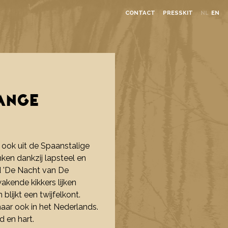
CONTACT
PRESSKIT
NL
EN
ANGE
 ook uit de Spaanstalige
ken dankzij lapsteel en
vd 'De Nacht van De
wakende kikkers lijken
lijkt een twijfelkont.
maar ook in het Nederlands.
d en hart.