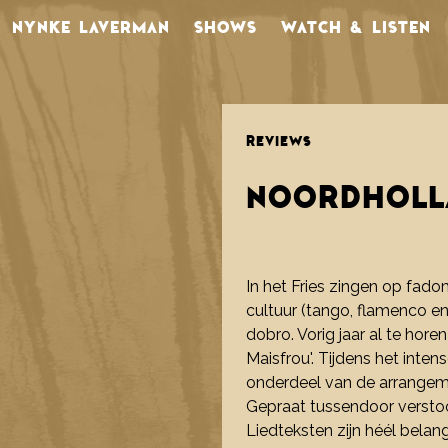
NYNKE LAVERMAN
SHOWS
WATCH & LISTEN
REVIEWS
NOORDHOLLA
In het Fries zingen op fad
cultuur (tango, flamenco e
dobro. Vorig jaar al te hor
Maisfrou'. Tijdens het intens
onderdeel van de arrangemen
Gepraat tussendoor verstoort
Liedteksten zijn héél belang