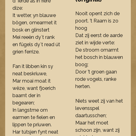
d´ ierde as in fiere
dize:
Nooit opent zich de
It wetter, yn blauwe
poort. ’t Raam is zo
bôgen, omearmet it
hoog
bosk en glinstert
Dat zij eerst de aarde
Mei reeën dy´t rank
ziet in wijde verte:
en fûgels dy´t read út
De stroom omarmt
grien ferrize.
het bosch in blauwen
boog;
Fan it libben kin sy
Door ’t groen gaan
neat beskriuwe,
rode vogels, ranke
Mar moai moat it
herten.
wêze, want fjoerich
baarnt der in
Niets weet zij van het
begearen;
levensspel
In langstme om
daartusschen;
earmen te fielen en
Maar het moet
lippen te priuwen.
schoon zijn, want zij
Har tútsjen fynt neat