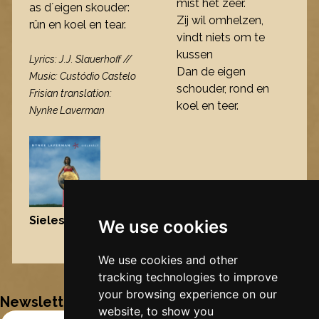
mist het zeer.
as d´eigen skouder:
Zij wil omhelzen,
rûn en koel en tear.
vindt niets om te
kussen
Lyrics: J.J. Slauerhoff //
Dan de eigen
Music: Custódio Castelo
schouder, rond en
Frisian translation:
koel en teer.
Nynke Laverman
Sielesâlt
, 2004
We use cookies
Nynke's slowcials
We use cookies and other
tracking technologies to improve
your browsing experience on our
Newsletter
website, to show you
Email Address