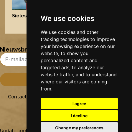
Sielesâlt
, 2004
We use cookies
Nynke's slowcials
We use cookies and other
tracking technologies to improve
your browsing experience on our
Nieuwsbrief
website, to show you
Email Address
personalized content and
targeted ads, to analyze our
website traffic, and to understand
where our visitors are coming
from.
Contact
Stichting Sielesâlt
Privacy
Colofon
I agree
I decline
Change my preferences
Update cookies preferences