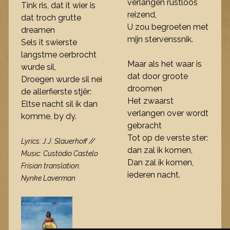
verlangen rustloos
Tink ris, dat it wier is
reizend,
dat troch grutte
U zou begroeten met
dreamen
mijn stervenssnik.
Sels it swierste
langstme oerbrocht
Maar als het waar is
wurde sil,
dat door groote
Droegen wurde sil nei
droomen
de allerfierste stjêr:
Het zwaarst
Eltse nacht sil ik dan
verlangen over wordt
komme, by dy.
gebracht
Tot op de verste ster:
Lyrics: J.J. Slauerhoff //
dan zal ik komen,
Music: Custódio Castelo
Dan zal ik komen,
Frisian translation:
iederen nacht.
Nynke Laverman