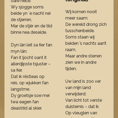
oare helte.
Wy sjogge soms
Wij komen nooit
beide yn ´e nacht nei
meer saam:
de stjerren,
De wereld drong zich
Mar de stjêr en de tiid
tusschenbeide.
binne nea deselde.
Soms staan wij
beiden ’s nachts aan’t
Dyn lân leit sa fier fan
raam,
myn lân:
Maar andre sterren
Fan it ljocht oant it
zien we in andre
allerdjipste tsjuster –
tijden.
sa fier,
Dat ik rêstleas op
Uw land is zoo ver
reis, op wjukken fan
van mijn land
langstme,
verwijderd:
Dy groetsje soe mei
Van licht tot verste
twa eagen fan
duisternis – dat ik
deastriid al skier.
Op vleuglen van