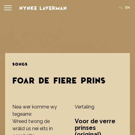
NYNKE LAVERMAN
NL
EN
SONGS
FOAR DE FIERE PRINS
Nea wer komme wy
Vertaling
tegearre:
Voor de verre
Wreed twong de
prinses
wrâld ús nei elts in
(original)