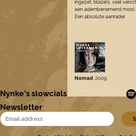
ingezet, blazers, veel vers
een adembenemend mooi alb
Een absolute aanrader.
Nomad
, 2009
Nynke's slowcials
Newsletter
Email Address