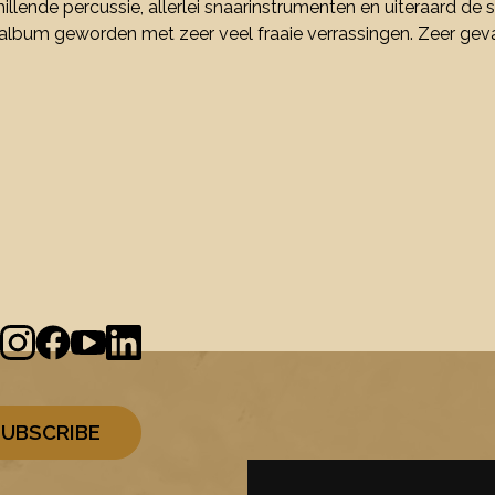
chillende percussie, allerlei snaarinstrumenten en uiteraard d
um geworden met zeer veel fraaie verrassingen. Zeer gevari