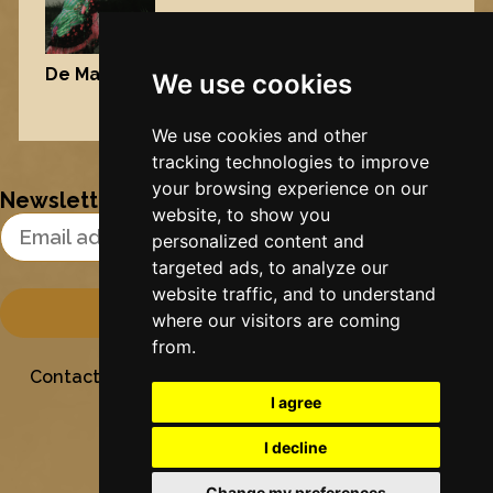
De Maisfrou
, 2006
We use cookies
Nynke's slowcials
We use cookies and other
tracking technologies to improve
your browsing experience on our
Newsletter
website, to show you
Email Address
personalized content and
targeted ads, to analyze our
website traffic, and to understand
where our visitors are coming
from.
Contact
Stichting Sielesâlt
Privacy
Colofon
I agree
I decline
Change my preferences