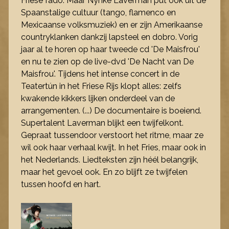
Friese fado. Maar Nynke Laverman put ook uit de
Spaanstalige cultuur (tango, flamenco en
Mexicaanse volksmuziek) en er zijn Amerikaanse
countryklanken dankzij lapsteel en dobro. Vorig
jaar al te horen op haar tweede cd 'De Maisfrou'
en nu te zien op de live-dvd 'De Nacht van De
Maisfrou'. Tijdens het intense concert in de
Teatertún in het Friese Rijs klopt alles: zelfs
kwakende kikkers lijken onderdeel van de
arrangementen. (...) De documentaire is boeiend.
Supertalent Laverman blijkt een twijfelkont.
Gepraat tussendoor verstoort het ritme, maar ze
wil ook haar verhaal kwijt. In het Fries, maar ook in
het Nederlands. Liedteksten zijn héél belangrijk,
maar het gevoel ook. En zo blijft ze twijfelen
tussen hoofd en hart.