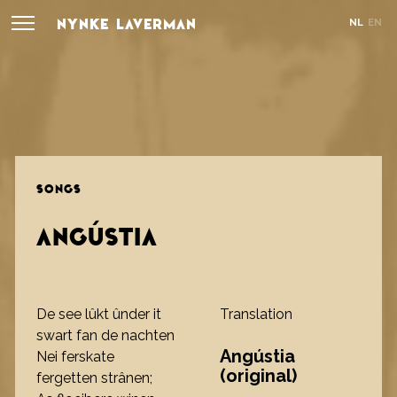
NYNKE LAVERMAN
NL
EN
SONGS
ANGÚSTIA
De see lûkt ûnder it
Translation
swart fan de nachten
Angústia
Nei ferskate
(original)
fergetten strânen;