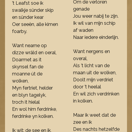
Om de verloren
’t Leafst soe ik
genade
swalkje sûnder skip
Jou weer nabij te zijn.
en sûnder kear
Ik wil van mijn schip
Oer seeën, alle kimen
af waden
foarby.
Naar iedere einderlijn.
Want nearne op
Want nergens en
dizze wrâld en oeral,
overal,
Doarmet as it
Als ’t licht van de
skynsel fan de
maan uit de wolken,
moanne út de
Doolt mijn verdriet
wolken,
door ’t heelal
Myn fertriet, helder
En wil zich verdrinken
en blyn tagelyk,
in kolken.
troch it hielal
En wol him ferdrinke,
Maar ik weet dat de
ferdrinke yn kolken.
zee en ik
Des nachts hetzelfde
Ik wit: de see en ik,