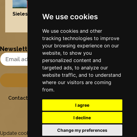
Sielesâlt
, 2004
We use cookies
Nynke's slowcials
We use cookies and other
tracking technologies to improve
your browsing experience on our
Newsletter
website, to show you
Email Address
personalized content and
targeted ads, to analyze our
website traffic, and to understand
where our visitors are coming
from.
Contact
Stichting Sielesâlt
Privacy
Colofon
I agree
I decline
Change my preferences
Update cookies preferences