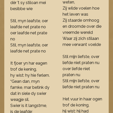
weten,
dêr ’t sy stiloan mei
Zij wilde voelen hoe
besibbe wie
het leven was
Zij staarde omhoog
Stil, myn leafste, oer
en droomde over die
leafde net prate no
vreemde wereld
oer leafde net prate
Waar zij zich stilaan
no
mee verwant voelde
Stil, myn leafste, oer
leafde net prate no
Stil mijn liefste, over
liefde niet praten nu
It fjoer yn har eagen
over liefde niet
trof de kening,
praten nu
hy wist: hy hie ferlern.
Stil mijn liefste, over
“Gean dan, myn
liefde niet praten nu
famke, mar betink dy
dat in siele dy swier
Het vuur in haar ogen
weagje sil.
trof de koning,
Swier is it langstme,
hij wist: hij had
is de leafde;