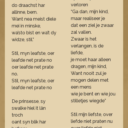
verloren
do draachst har
“Ga dan, mijn kind,
allinne, bern.
maar realiseer je
Want nea meist diele
dat een ziel je zwaar
mei in minske,
zal vallen.
wa’sto bist en wa’t dy
Zwaar is het
widze, stil.”
verlangen, is de
liefde,
Stil, myn leafste, oer
je moet haar alleen
leafde net prate no
dragen, mijn kind,
oer leafde net prate
Want nooit zul je
no.
mogen delen met
Stil, myn leafste, oer
een mens
leafde net prate no
wie je bent en wie jou
stilletjes wiegde”
De prinsesse, sy
swalke hiel it lân
Stil mijn liefste, over
troch
liefde niet praten nu
oant syn blik har