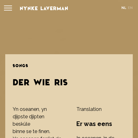
NYNKE LAVERMAN
NL
EN
SONGS
DER WIE RIS
Yn oseanen, yn
Translation
djipste djipten
Er was eens
beskûle
binne se te finen.