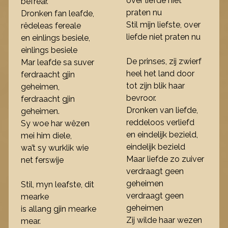
over liefde niet
befrear.
praten nu
Dronken fan leafde,
Stil mijn liefste, over
rêdeleas fereale
liefde niet praten nu
en einlings besiele,
einlings besiele
De prinses, zij zwierf
Mar leafde sa suver
heel het land door
ferdraacht gjin
tot zijn blik haar
geheimen,
bevroor.
ferdraacht gjin
Dronken van liefde,
geheimen.
reddeloos verliefd
Sy woe har wêzen
en eindelijk bezield,
mei him diele,
eindelijk bezield
wa’t sy wurklik wie
Maar liefde zo zuiver
net ferswije
verdraagt geen
geheimen
Stil, myn leafste, dit
verdraagt geen
mearke
geheimen
is allang gjin mearke
Zij wilde haar wezen
mear.