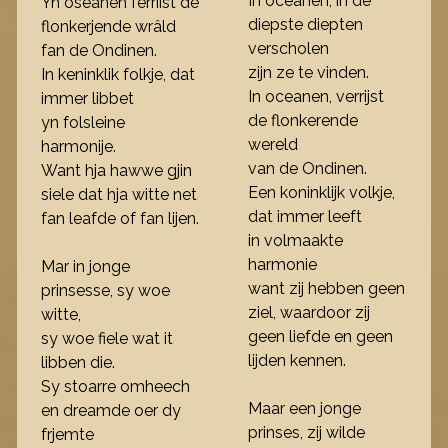
In oceanen, in de
Yn oseanen ferriist de
diepste diepten
flonkerjende wrâld
verscholen
fan de Ondinen.
zijn ze te vinden.
In keninklik folkje, dat
In oceanen, verrijst
immer libbet
de flonkerende
yn folsleine
wereld
harmonije.
van de Ondinen.
Want hja hawwe gjin
Een koninklijk volkje,
siele dat hja witte net
dat immer leeft
fan leafde of fan lijen.
in volmaakte
harmonie
Mar in jonge
want zij hebben geen
prinsesse, sy woe
ziel, waardoor zij
witte,
geen liefde en geen
sy woe fiele wat it
lijden kennen.
libben die.
Sy stoarre omheech
Maar een jonge
en dreamde oer dy
prinses, zij wilde
frjemte