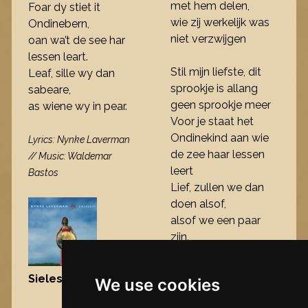
met hem delen,
Foar dy stiet it
wie zij werkelijk was
Ondinebern,
niet verzwijgen
oan wa’t de see har
lessen leart.
Stil mijn liefste, dit
Leaf, sille wy dan
sprookje is allang
sabeare,
geen sprookje meer
as wiene wy in pear.
Voor je staat het
Ondinekind aan wie
Lyrics: Nynke Laverman
de zee haar lessen
// Music: Waldemar
leert
Bastos
Lief, zullen we dan
doen alsof,
alsof we een paar
zijn.
Sielesâlt
, 2004
We use cookies