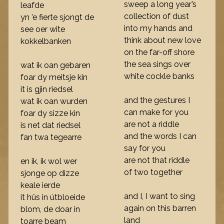
sweep a long year’s
leafde
collection of dust
yn ’e fierte sjongt de
into my hands and
see oer wite
think about new love
kokkelbanken
on the far-off shore
the sea sings over
wat ik oan gebaren
white cockle banks
foar dy meitsje kin
it is gjin riedsel
and the gestures I
wat ik oan wurden
can make for you
foar dy sizze kin
are not a riddle
is net dat riedsel
and the words I can
fan twa tegearre
say for you
are not that riddle
en ik, ik wol wer
of two together
sjonge op dizze
keale ierde
and I, I want to sing
it hûs in útbloeide
again on this barren
blom, de doar in
land
toarre beam