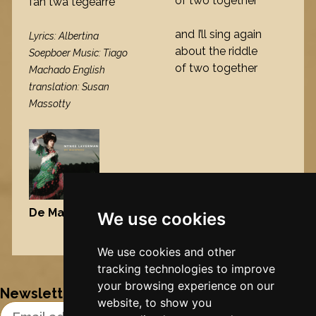
of two together
fan twa tegearre
and I’ll sing again
Lyrics: Albertina
about the riddle
Soepboer Music: Tiago
of two together
Machado English
translation: Susan
Massotty
De Maisfrou
, 2006
We use cookies
Nynke's slowcials
We use cookies and other
tracking technologies to improve
your browsing experience on our
Newsletter
website, to show you
Email Address