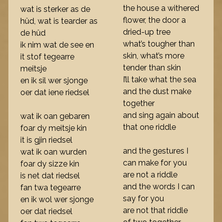
the house a withered
wat is sterker as de
flower, the door a
hûd, wat is tearder as
dried-up tree
de hûd
what’s tougher than
ik nim wat de see en
skin, what’s more
it stof tegearre
tender than skin
meitsje
I’ll take what the sea
en ik sil wer sjonge
and the dust make
oer dat iene riedsel
together
and sing again about
wat ik oan gebaren
that one riddle
foar dy meitsje kin
it is gjin riedsel
and the gestures I
wat ik oan wurden
can make for you
foar dy sizze kin
are not a riddle
is net dat riedsel
and the words I can
fan twa tegearre
say for you
en ik wol wer sjonge
are not that riddle
oer dat riedsel