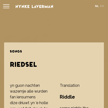
NYNKE LAVERMAN
NL
EN
SONGS
RIEDSEL
yn guon nachten
Translation
wazemje alle wurden
Riddle
fan iensumens
dize driuwt yn ’e holle