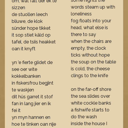
some nights the
om, wat falt der ek te
words steam up with
sizzen
loneliness
de stuollen leech
fog floats into your
bliuwe, de klok
head, what else is
sûnder hope tikket
there to say
it sop stiet kâld op
when the chairs are
tafel, de tsiis heakket
empty, the clock
oan it knyft
ticks without hope
the soup on the table
yn ’e fierte glidet de
is cold, the cheese
see oer wite
clings to the knife
kokkelbanken
in fiskersfrou begjint
on the far-off shore
te waskjen
the sea slides over
dit hûs garret it stof
white cockle banks
fan in lang jier en ik
a fishwife starts to
fei it
do the wash
yn myn hannen en
inside the house I
hoe te tinken oan nije