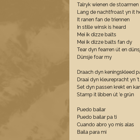
Talryk wienen de stoarmen
Lang de nachtfroast yn it h
It ranen fan de triennen
In stille winsk is heard
Mei ik dizze balts
Mei ik dizze balts fan dy
Tear dyn fearren út en dûns
Dûnsje foar my
Draach dyn keningskleed p
Draai dyn kleurepracht yn ’t
Set dyn passen krekt en ka
Stamp it libben út ’e grûn
Puedo bailar
Puedo bailar pa ti
Cuando abro yo mis alas
Baila para mi