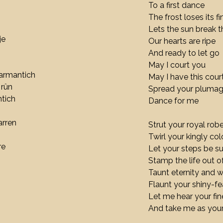
To a first dance
The frost loses its f
Lets the sun break 
je
Our hearts are ripe
And ready to let go
May I court you
armantich
May I have this cou
 rûn
Spread your pluma
ntich
Dance for me
arren
Strut your royal ro
Twirl your kingly co
re
Let your steps be s
Stamp the life out o
Taunt eternity and w
Flaunt your shiny-fe
Let me hear your fines
And take me as your