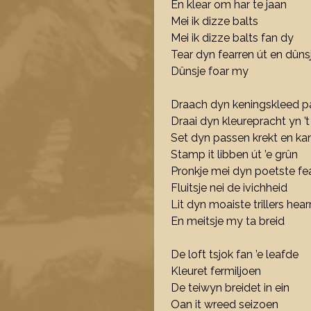
En klear om har te jaan
Mei ik dizze balts
Mei ik dizze balts fan dy
Tear dyn fearren út en dûns
Dûnsje foar my
Draach dyn keningskleed p
Draai dyn kleurepracht yn ’t
Set dyn passen krekt en ka
Stamp it libben út ’e grûn
Pronkje mei dyn poetste fe
Fluitsje nei de ivichheid
Lit dyn moaiste trillers hear
En meitsje my ta breid
De loft tsjok fan ’e leafde
Kleuret fermiljoen
De teiwyn breidet in ein
Oan it wreed seizoen