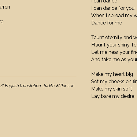
I can dance
arren
I can dance for you
When I spread my w
re
Dance for me
Taunt eternity and w
Flaunt your shiny-fe
Let me hear your fines
And take me as your
Make my heart big
Set my cheeks on fi
/ English translation: Judith Wilkinson
Make my skin soft
Lay bare my desire