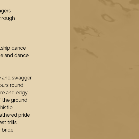
ingers
through
rtship dance
ge and dance
be and swagger
lours round
ure and edgy
f the ground
histle
athered pride
t trills
 bride