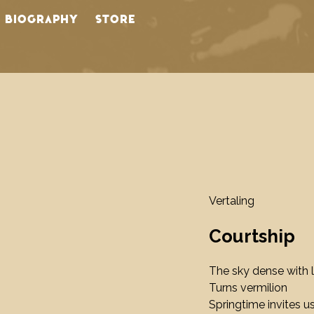
BIOGRAPHY
STORE
Vertaling
Courtship
s
The sky dense with 
n
Turns vermilion
Springtime invites u