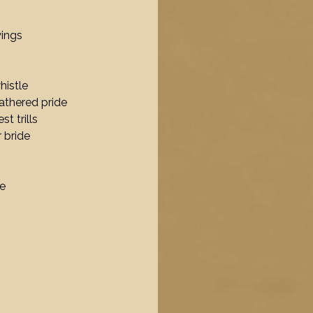
ings
histle
athered pride
t trills
 bride
re