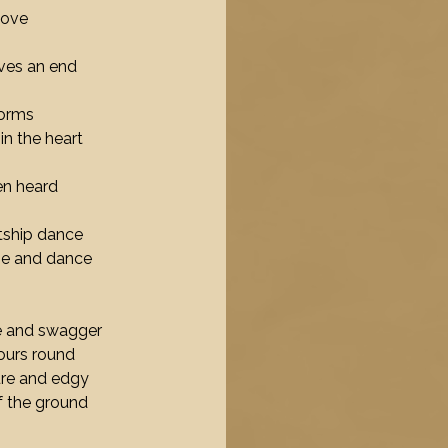
love
ves an end
torms
in the heart
en heard
rtship dance
ge and dance
be and swagger
lours round
ure and edgy
f the ground