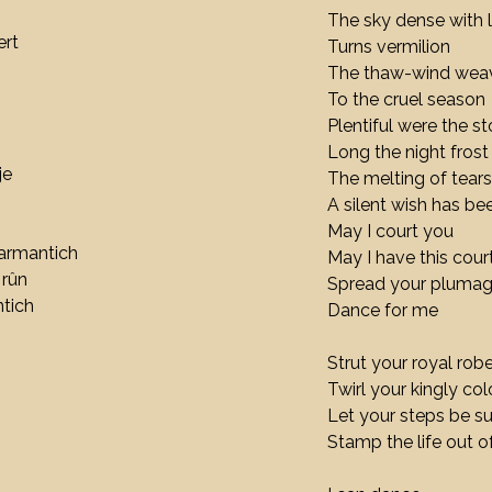
The sky dense with 
ert
Turns vermilion
The thaw-wind wea
To the cruel season
Plentiful were the s
Long the night frost 
je
The melting of tears
A silent wish has be
May I court you
armantich
May I have this cou
 rûn
Spread your pluma
ntich
Dance for me
Strut your royal ro
Twirl your kingly co
Let your steps be s
Stamp the life out o