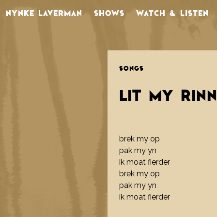
NYNKE LAVERMAN
SHOWS
WATCH & LISTEN
SONGS
LIT MY RIN
brek my op
pak my yn
ik moat fierder
brek my op
pak my yn
ik moat fierder