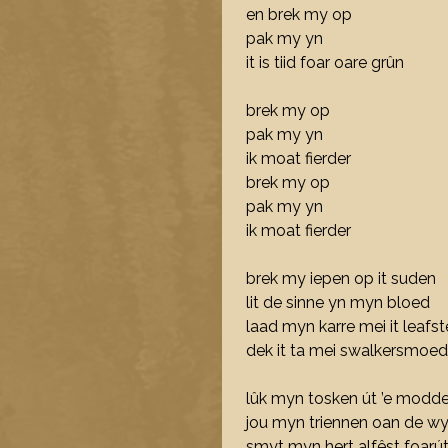
en brek my op
pak my yn
it is tiid foar oare grûn
brek my op
pak my yn
ik moat fierder
brek my op
pak my yn
ik moat fierder
brek my iepen op it suden
lit de sinne yn myn bloed
laad myn karre mei it leafst
dek it ta mei swalkersmoed
lûk myn tosken út ’e modde
jou myn triennen oan de w
smyt myn hert alfêst foarú