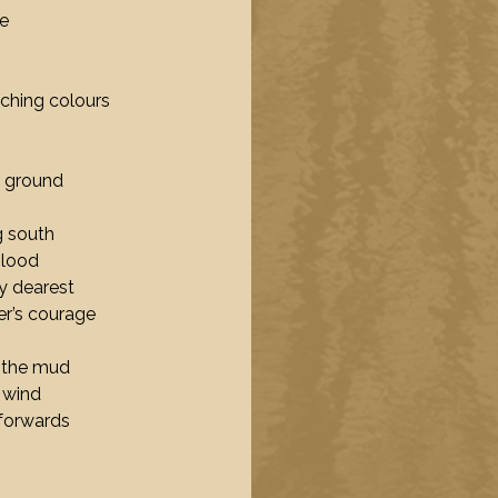
e
ching colours
nt ground
rt facing south
blood
y dearest
ter’s courage
f the mud
 wind
 forwards