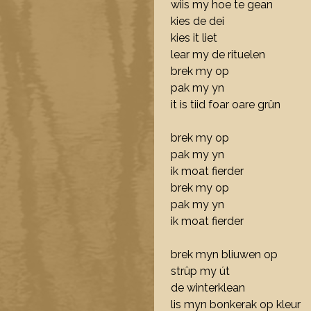
wiis my hoe te gean
kies de dei
kies it liet
lear my de rituelen
brek my op
pak my yn
it is tiid foar oare grûn
brek my op
pak my yn
ik moat fierder
brek my op
pak my yn
ik moat fierder
brek myn bliuwen op
strûp my út
de winterklean
lis myn bonkerak op kleur