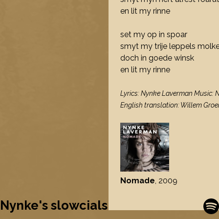
en lit my rinne
set my op in spoar
smyt my trije leppels molke
doch in goede winsk
en lit my rinne
Lyrics: Nynke Laverman Music:
English translation: Willem Gr
Nomade
, 2009
Nynke's slowcials