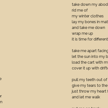
take down my abod
rid me of
my winter clothes
lay my bones in mat
and take me down
wrap me up
it is time for differe
take me apa
let the sun into my 
load the cart with m
cover it up with drif
e
pull my teeth out o
give my tears to the
just throw my heart
r
and let me walk
yn
t