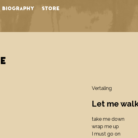
BIOGRAPHY
STORE
NE
Vertaling
Let me wal
take me down
wrap me up
I must go on