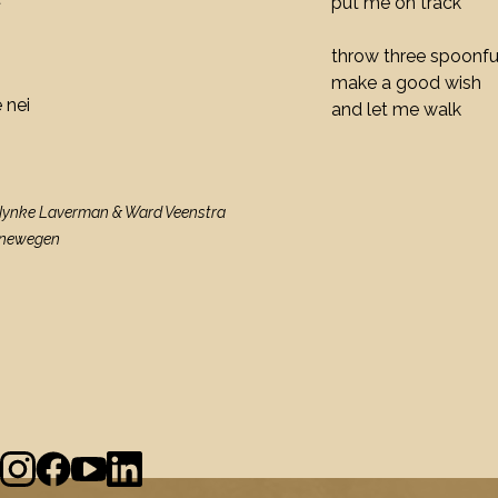
put me on track
throw three spoonful
make a good wish
 nei
and let me walk
 Nynke Laverman & Ward Veenstra
oenewegen