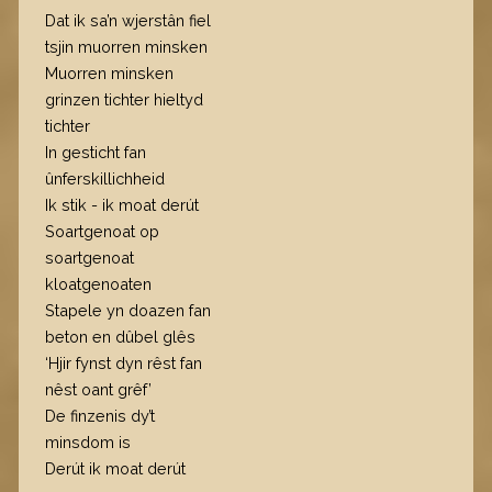
Dat ik sa’n wjerstân fiel
tsjin muorren minsken
Muorren minsken
grinzen tichter hieltyd
tichter
In gesticht fan
ûnferskillichheid
Ik stik - ik moat derút
Soartgenoat op
soartgenoat
kloatgenoaten
Stapele yn doazen fan
beton en dûbel glês
‘Hjir fynst dyn rêst fan
nêst oant grêf’
De finzenis dy’t
minsdom is
Derút ik moat derút