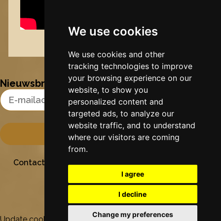
We use cookies
Nynke's slowcials
We use cookies and other
tracking technologies to improve
your browsing experience on our
Nieuwsbrief
website, to show you
Email Address
personalized content and
targeted ads, to analyze our
website traffic, and to understand
where our visitors are coming
from.
Contact
Stichting Sielesâlt
Privacy
Colofon
I agree
I decline
Change my preferences
Update cookies preferences