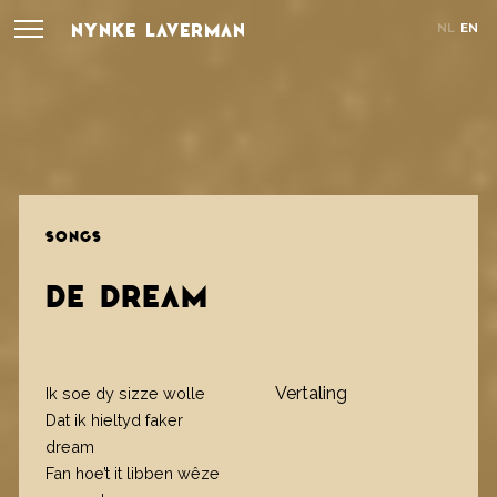
NYNKE LAVERMAN
NL
EN
SONGS
DE DREAM
Vertaling
Ik soe dy sizze wolle
Dat ik hieltyd faker
dream
Fan hoe’t it libben wêze