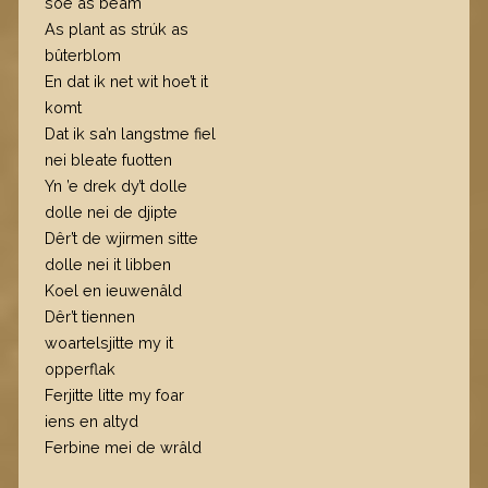
soe as beam
As plant as strúk as
bûterblom
En dat ik net wit hoe’t it
komt
Dat ik sa’n langstme fiel
nei bleate fuotten
Yn ’e drek dy’t dolle
dolle nei de djipte
Dêr’t de wjirmen sitte
dolle nei it libben
Koel en ieuwenâld
Dêr’t tiennen
woartelsjitte my it
opperflak
Ferjitte litte my foar
iens en altyd
Ferbine mei de wrâld