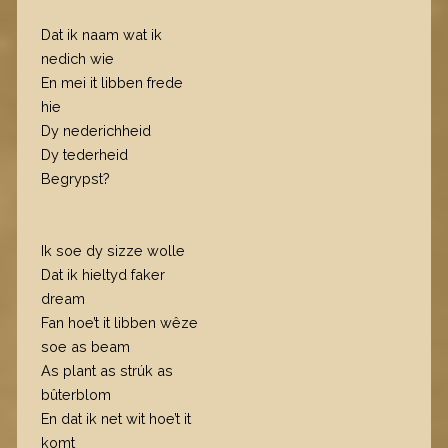
Dat ik naam wat ik
nedich wie
En mei it libben frede
hie
Dy nederichheid
Dy tederheid
Begrypst?
Ik soe dy sizze wolle
Dat ik hieltyd faker
dream
Fan hoe’t it libben wêze
soe as beam
As plant as strúk as
bûterblom
En dat ik net wit hoe’t it
komt