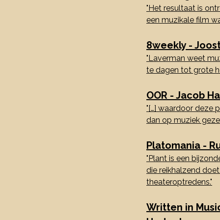
"Het resultaat is ont
een muzikale film wa
8weekly - Joos
"Laverman weet muzi
te dagen tot grote h
OOR - Jacob H
"[…] waardoor deze 
dan op muziek gezet
Platomania - R
"Plant is een bijzon
die reikhalzend doe
theateroptredens."
Written in Musi