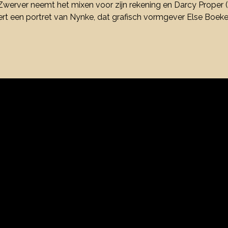
 Zwerver neemt het mixen voor zijn rekening en Darcy Proper 
dert een portret van Nynke, dat grafisch vormgever Else Boe