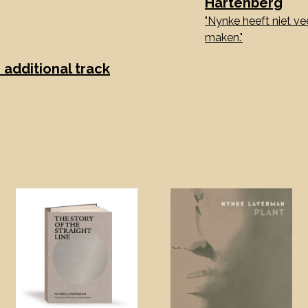
Hartenberg
"Nynke heeft niet ve
maken."
 additional track