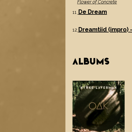
Flower of Concrete
De Dream
11
Dreamtiid (impro) -
12
ALBUMS