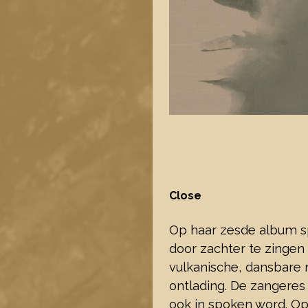
Close
Op haar zesde album sp
door zachter te zingen 
vulkanische, dansbare 
ontlading. De zangeres 
ook in spoken word. O