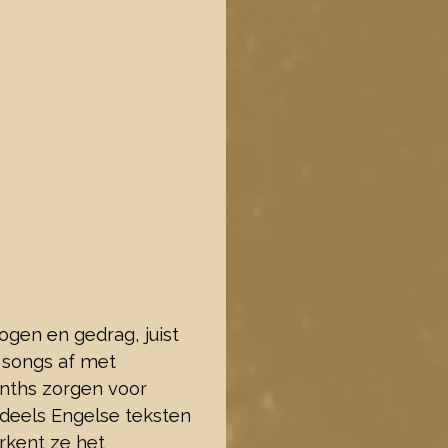
gen en gedrag, juist
e songs af met
ynths zorgen voor
 deels Engelse teksten
rkent ze het