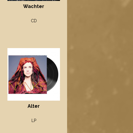
Wachter
CD
Alter
LP