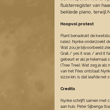
fluisterregister van ha
beklede piano, terwijl 
Hoopvol protest
Plant benadrukt de kwetsbaa
rules). Nynke onderzoekt 
Wat zou je bijvoorbeeld zie
Grail / yes it was / and it 
gebeurt er als je helemaal 
(Tree Tree). Wat zeg je als 
van het Fries ontstaat Nynke
sizze kin, is dat leafde net s
Credits
Nynke schrijft samen met co
aan huis. Peter Sijbenga (b