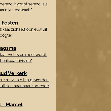
roerend, hypnotiserend, als
arin je verdwaalt."
t Festen
kaal zichzelf opnieuw uit
oogte."
aagsma
plaat wel even meer wordt
 milieuactivisme."
uud Verkerk
dere muzikale trip geworden
t uitzien naar haar komende
c - Marcel