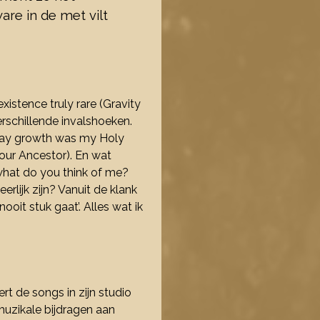
are in de met vilt
istence truly rare (Gravity
schillende invalshoeken.
u say growth was my Holy
(Your Ancestor). En wat
 what do you think of me?
erlijk zijn? Vanuit de klank
ooit stuk gaat’. Alles wat ik
t de songs in zijn studio
muzikale bijdragen aan