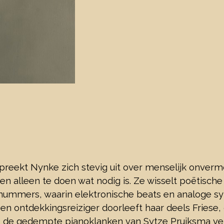
reekt Nynke zich stevig uit over menselijk onvermo
en alleen te doen wat nodig is. Ze wisselt poëtisch
nummers, waarin elektronische beats en analoge s
en ontdekkingsreiziger doorleeft haar deels Friese,
p de gedempte pianoklanken van Sytze Pruiksma ve