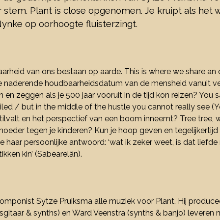
ar stem. Plant is close opgenomen. Je kruipt als het w
Nynke op oorhoogte fluisterzingt.
rheid van ons bestaan op aarde. This is where we share an ex
de naderende houdbaarheidsdatum van de mensheid vanuit ver
n en zeggen als je 500 jaar vooruit in de tijd kon reizen? Yo
failed / but in the middle of the hustle you cannot really see 
stilvalt en het perspectief van een boom inneemt? Tree tree,
moeder tegen je kinderen? Kun je hoop geven en tegelijkertijd e
 haar persoonlijke antwoord: ‘wat ik zeker weet, is dat liefde n
tikken kin’ (Sabearelân).
mponist Sytze Pruiksma alle muziek voor Plant. Hij produceer
asgitaar & synths) en Ward Veenstra (synths & banjo) leveren 