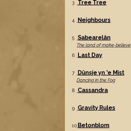
Tree Tree
3
Neighbours
4
Sabearelân
5
The land of make-believe
Last Day
6
Dûnsje yn 'e Mist
7
Dancing in the Fog
Cassandra
8
Gravity Rules
9
Betonblom
10