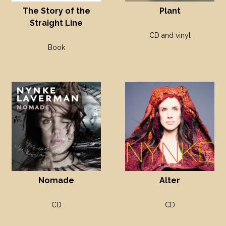
The Story of the
Plant
Straight Line
CD and vinyl
Book
Nomade
Alter
CD
CD