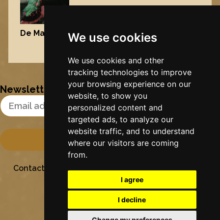
De Maisfrou
, 2006
We use cookies
Nynke's slowcials
We use cookies and other
tracking technologies to improve
your browsing experience on our
Newsletter
website, to show you
Email Address
personalized content and
targeted ads, to analyze our
website traffic, and to understand
where our visitors are coming
from.
Contact
Stichting Sielesâlt
Privacy
Colofon
I agree
I decline
Change my preferences