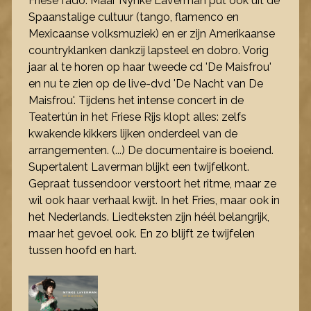
Friese fado. Maar Nynke Laverman put ook uit de
Spaanstalige cultuur (tango, flamenco en
Mexicaanse volksmuziek) en er zijn Amerikaanse
countryklanken dankzij lapsteel en dobro. Vorig
jaar al te horen op haar tweede cd 'De Maisfrou'
en nu te zien op de live-dvd 'De Nacht van De
Maisfrou'. Tijdens het intense concert in de
Teatertún in het Friese Rijs klopt alles: zelfs
kwakende kikkers lijken onderdeel van de
arrangementen. (...) De documentaire is boeiend.
Supertalent Laverman blijkt een twijfelkont.
Gepraat tussendoor verstoort het ritme, maar ze
wil ook haar verhaal kwijt. In het Fries, maar ook in
het Nederlands. Liedteksten zijn héél belangrijk,
maar het gevoel ook. En zo blijft ze twijfelen
tussen hoofd en hart.