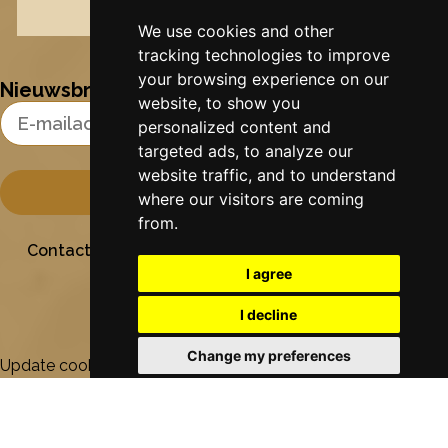
Nynke's slowcials
We use cookies and other
tracking technologies to improve
your browsing experience on our
Nieuwsbrief
website, to show you
Email Address
personalized content and
targeted ads, to analyze our
website traffic, and to understand
where our visitors are coming
from.
Contact
Stichting Sielesâlt
Privacy
Colofon
I agree
I decline
Change my preferences
Update cookies preferences